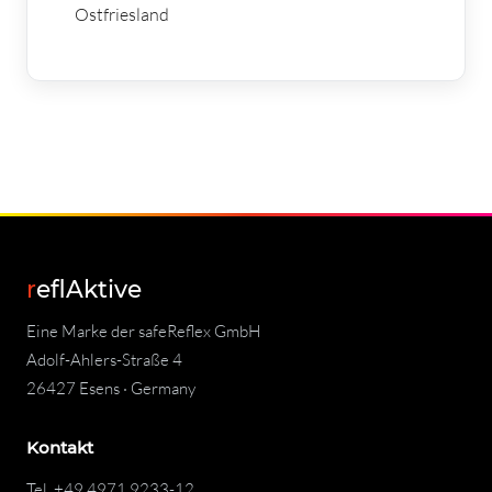
Ostfriesland
reflAktive
Eine Marke der safeReflex GmbH
Adolf-Ahlers-Straße 4
26427 Esens · Germany
Kontakt
Tel.
+49 4971 9233-12