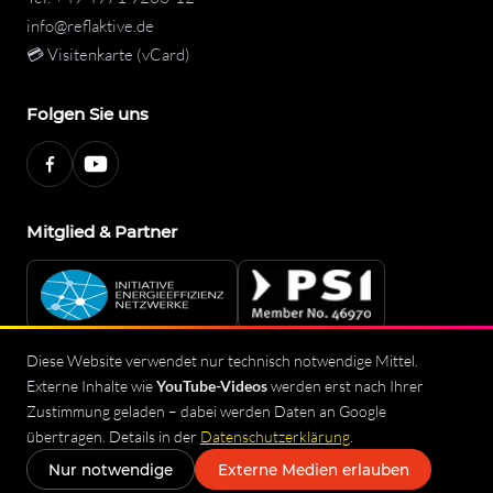
info@reflaktive.de
💳 Visitenkarte (vCard)
Folgen Sie uns
Mitglied & Partner
Diese Website verwendet nur technisch notwendige Mittel.
Externe Inhalte wie
YouTube-Videos
werden erst nach Ihrer
Impressum
Datenschutzerklärung
Zustimmung geladen – dabei werden Daten an Google
Allgemeine Geschäftsbedingungen (AGB)
Sitemap
übertragen. Details in der
Datenschutzerklärung
.
© 2026 reflAktive – safeReflex GmbH
◐
Nur notwendige
Externe Medien erlauben