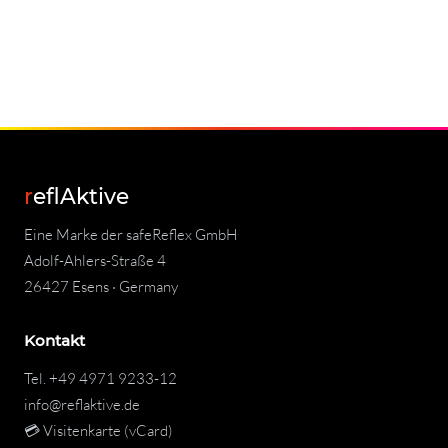
reflAktive
Eine Marke der safeReflex GmbH
Adolf-Ahlers-Straße 4
26427 Esens · Germany
Kontakt
Tel.
+49 4971 9233-12
info@reflaktive.de
💳 Visitenkarte (vCard)